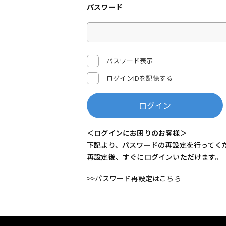
パスワード
パスワード表示
ログインIDを記憶する
ログイン
＜ログインにお困りのお客様＞
下記より、パスワードの再設定を行ってく
再設定後、すぐにログインいただけます。
>>パスワード再設定はこちら