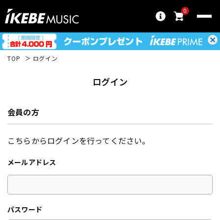
0
TOP
ログイン
ログイン
会員の方
こちらからログインを行ってください。
メールアドレス
パスワード