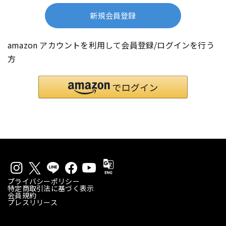
新規会員登録
amazon アカウントを利用して会員登録/ログインを行う
方
プライバシーポリシー
特定商取引法に基づく表示
会員規約
プレスリリース