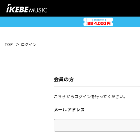
TOP
ログイン
会員の方
こちらからログインを行ってください。
メールアドレス