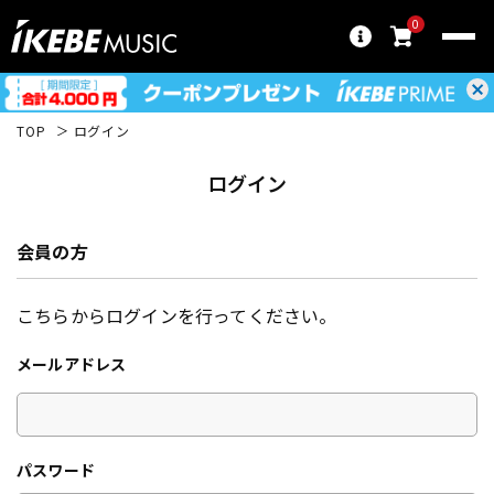
0
TOP
ログイン
ログイン
会員の方
こちらからログインを行ってください。
メールアドレス
パスワード