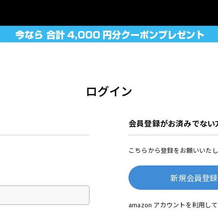
ログイン
会員登録がお済みでない
こちらから登録をお願いいたし
新規会員登録
amazon アカウントを利用