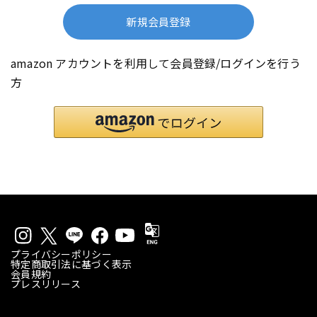
新規会員登録
amazon アカウントを利用して会員登録/ログインを行う
方
プライバシーポリシー
特定商取引法に基づく表示
会員規約
プレスリリース