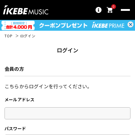
0
TOP
ログイン
ログイン
会員の方
こちらからログインを行ってください。
メールアドレス
パスワード