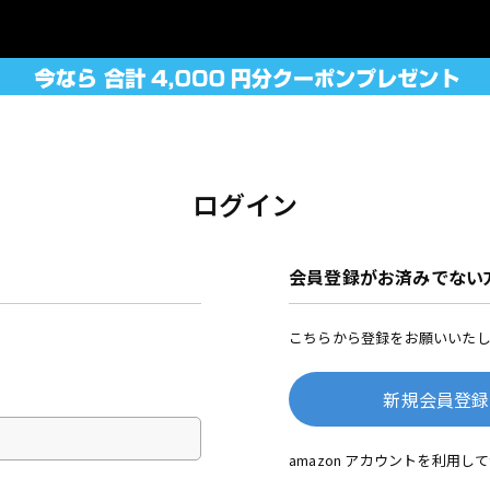
ログイン
会員登録がお済みでない
こちらから登録をお願いいたし
新規会員登録
amazon アカウントを利用