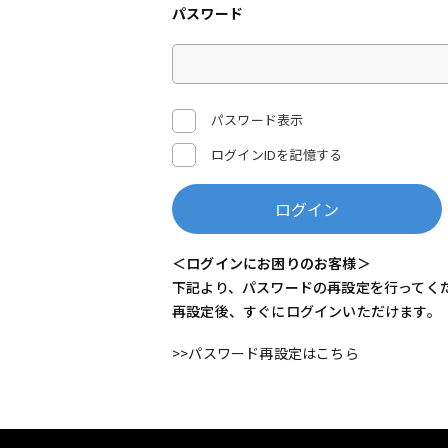
パスワード
パスワード表示
ログインIDを記憶する
ログイン
＜ログインにお困りのお客様＞
下記より、パスワードの再設定を行ってく
再設定後、すぐにログインいただけます。
>>パスワード再設定はこちら