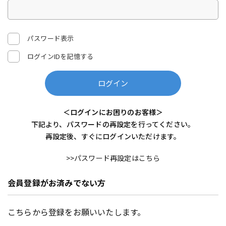
パスワード表示
ログインIDを記憶する
ログイン
＜ログインにお困りのお客様＞
下記より、パスワードの再設定を行ってください。
再設定後、すぐにログインいただけます。
>>パスワード再設定はこちら
会員登録がお済みでない方
こちらから登録をお願いいたします。