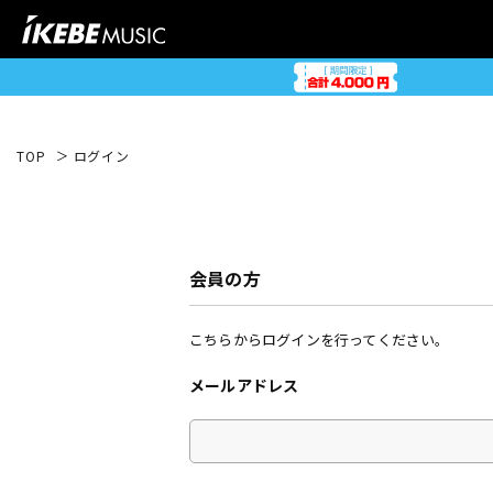
TOP
ログイン
会員の方
こちらからログインを行ってください。
メールアドレス