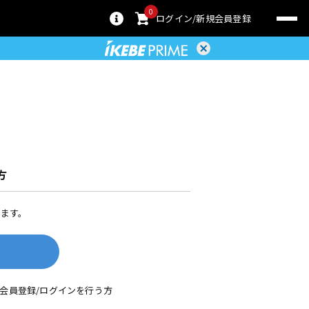
0
ログイン
新規会員登録
方
ます。
して会員登録/ログインを行う方