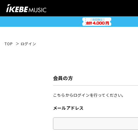
TOP
ログイン
会員の方
こちらからログインを行ってください。
メールアドレス