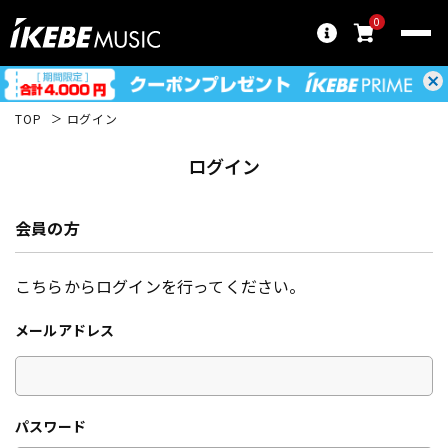
0
TOP
ログイン
ログイン
会員の方
こちらからログインを行ってください。
メールアドレス
パスワード