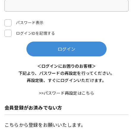
パスワード表示
ログインIDを記憶する
ログイン
＜ログインにお困りのお客様＞
下記より、パスワードの再設定を行ってください。
再設定後、すぐにログインいただけます。
>>パスワード再設定はこちら
会員登録がお済みでない方
こちらから登録をお願いいたします。