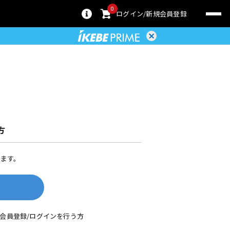
0
ログイン
新規会員登録
方
ます。
して会員登録/ログインを行う方