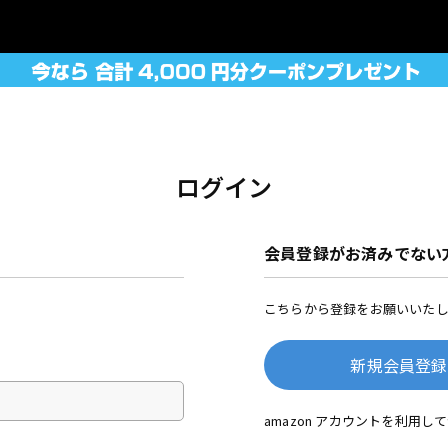
ログイン
会員登録がお済みでない
こちらから登録をお願いいたし
新規会員登録
amazon アカウントを利用