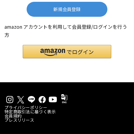
新規会員登録
amazon アカウントを利用して会員登録/ログインを行う
方
プライバシーポリシー
特定商取引法に基づく表示
会員規約
プレスリリース