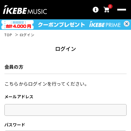
0
TOP
ログイン
ログイン
会員の方
こちらからログインを行ってください。
メールアドレス
パスワード