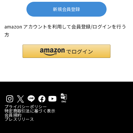
新規会員登録
amazon アカウントを利用して会員登録/ログインを行う
方
プライバシーポリシー
特定商取引法に基づく表示
会員規約
プレスリリース