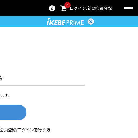
0
ログイン
新規会員登録
方
ます。
して会員登録/ログインを行う方