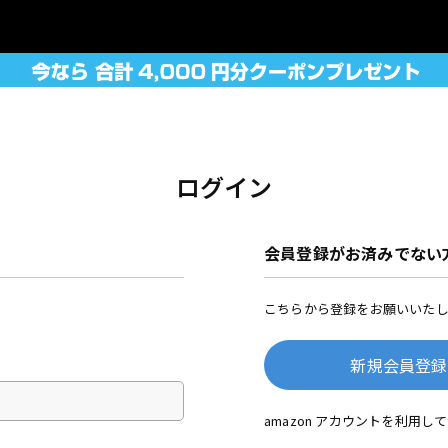
ログイン
会員登録がお済みでない
こちらから登録をお願いいたし
新規会員登録
amazon アカウントを利用