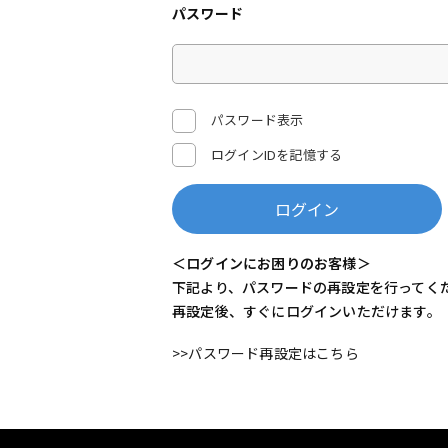
パスワード
パスワード表示
ログインIDを記憶する
ログイン
＜ログインにお困りのお客様＞
下記より、パスワードの再設定を行ってく
再設定後、すぐにログインいただけます。
>>パスワード再設定はこちら