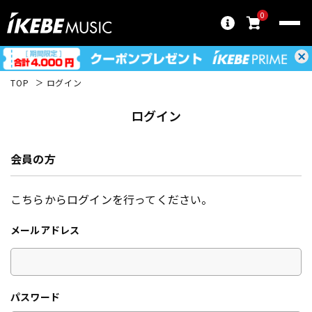
0
TOP
ログイン
ログイン
会員の方
こちらからログインを行ってください。
メールアドレス
パスワード