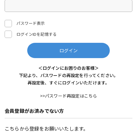
パスワード表示
ログインIDを記憶する
ログイン
＜ログインにお困りのお客様＞
下記より、パスワードの再設定を行ってください。
再設定後、すぐにログインいただけます。
>>パスワード再設定はこちら
会員登録がお済みでない方
こちらから登録をお願いいたします。