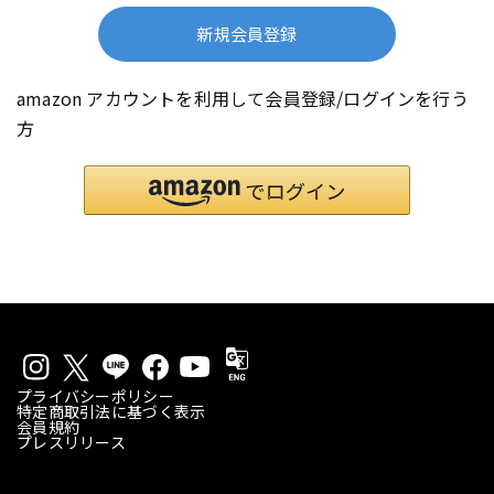
新規会員登録
amazon アカウントを利用して会員登録/ログインを行う
方
プライバシーポリシー
特定商取引法に基づく表示
会員規約
プレスリリース