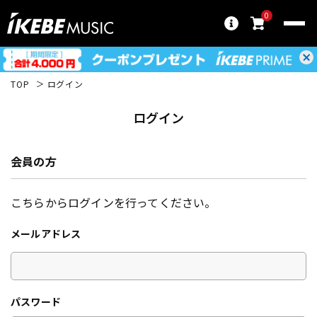
0
TOP
ログイン
ログイン
会員の方
こちらからログインを行ってください。
メールアドレス
パスワード