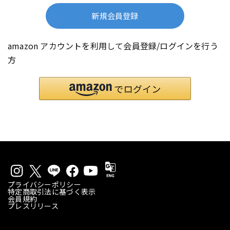
新規会員登録
amazon アカウントを利用して会員登録/ログインを行う
方
プライバシーポリシー
特定商取引法に基づく表示
会員規約
プレスリリース