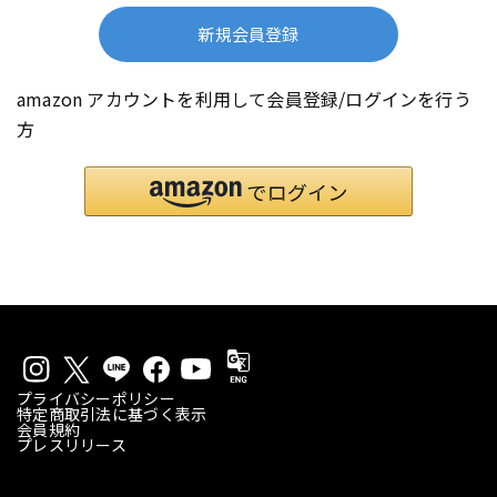
新規会員登録
amazon アカウントを利用して会員登録/ログインを行う
方
プライバシーポリシー
特定商取引法に基づく表示
会員規約
プレスリリース