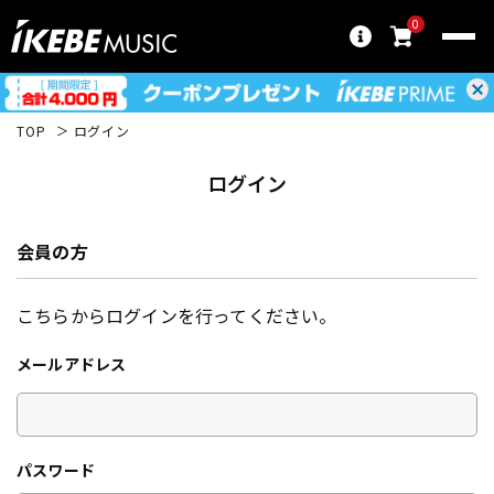
0
TOP
ログイン
ログイン
会員の方
こちらからログインを行ってください。
メールアドレス
パスワード