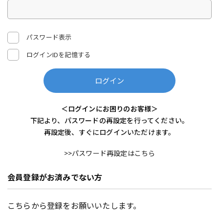
パスワード表示
ログインIDを記憶する
ログイン
＜ログインにお困りのお客様＞
下記より、パスワードの再設定を行ってください。
再設定後、すぐにログインいただけます。
>>パスワード再設定はこちら
会員登録がお済みでない方
こちらから登録をお願いいたします。