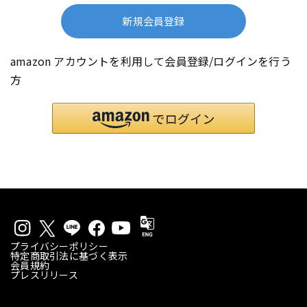
新規会員登録
amazon アカウントを利用して会員登録/ログインを行う
方
プライバシーポリシー
特定商取引法に基づく表示
会員規約
プレスリリース