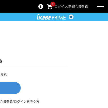
0
ログイン
新規会員登録
方
ます。
して会員登録/ログインを行う方