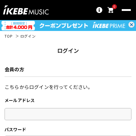
0
TOP
ログイン
ログイン
会員の方
こちらからログインを行ってください。
メールアドレス
パスワード