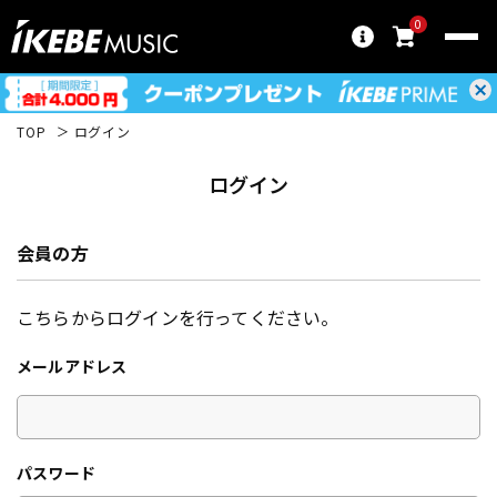
0
TOP
ログイン
ログイン
会員の方
こちらからログインを行ってください。
メールアドレス
パスワード