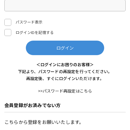
パスワード表示
ログインIDを記憶する
ログイン
＜ログインにお困りのお客様＞
下記より、パスワードの再設定を行ってください。
再設定後、すぐにログインいただけます。
>>パスワード再設定はこちら
会員登録がお済みでない方
こちらから登録をお願いいたします。