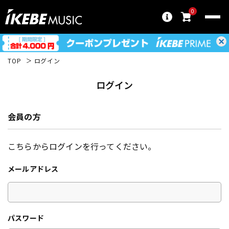
0
TOP
ログイン
ログイン
会員の方
こちらからログインを行ってください。
メールアドレス
パスワード