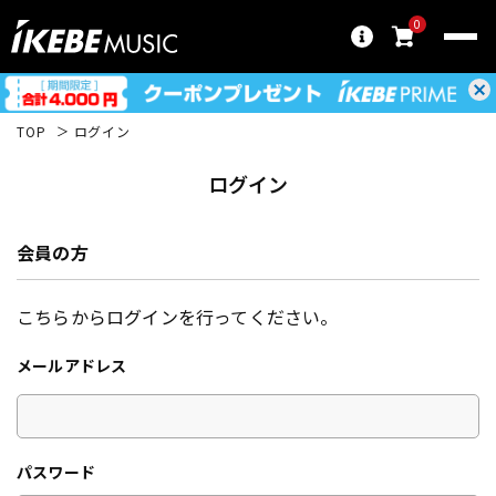
0
TOP
ログイン
ログイン
会員の方
こちらからログインを行ってください。
メールアドレス
パスワード