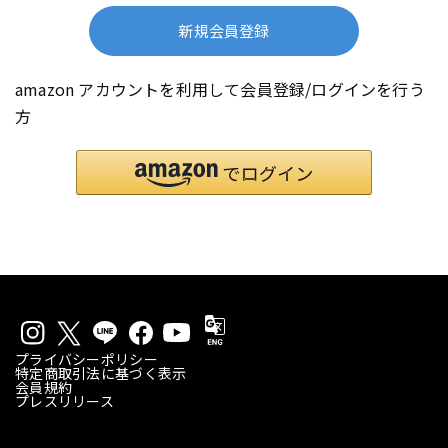
新規会員登録
amazon アカウントを利用して会員登録/ログインを行う
方
プライバシーポリシー
特定商取引法に基づく表示
会員規約
プレスリリース