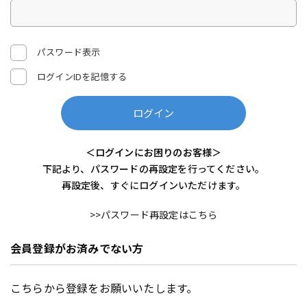
パスワード表示
ログインIDを記憶する
ログイン
＜ログインにお困りのお客様＞
下記より、パスワードの再設定を行ってください。
再設定後、すぐにログインいただけます。
>>パスワード再設定はこちら
会員登録がお済みでない方
こちらから登録をお願いいたします。