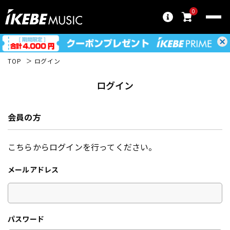
0
TOP
ログイン
ログイン
会員の方
こちらからログインを行ってください。
メールアドレス
パスワード