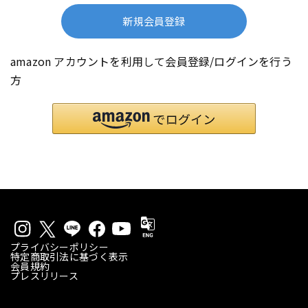
新規会員登録
amazon アカウントを利用して会員登録/ログインを行う
方
プライバシーポリシー
特定商取引法に基づく表示
会員規約
プレスリリース