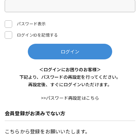
パスワード表示
ログインIDを記憶する
ログイン
＜ログインにお困りのお客様＞
下記より、パスワードの再設定を行ってください。
再設定後、すぐにログインいただけます。
>>パスワード再設定はこちら
会員登録がお済みでない方
こちらから登録をお願いいたします。