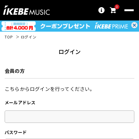
0
TOP
ログイン
ログイン
会員の方
こちらからログインを行ってください。
メールアドレス
パスワード