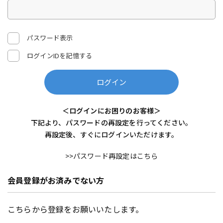
パスワード表示
ログインIDを記憶する
ログイン
＜ログインにお困りのお客様＞
下記より、パスワードの再設定を行ってください。
再設定後、すぐにログインいただけます。
>>パスワード再設定はこちら
会員登録がお済みでない方
こちらから登録をお願いいたします。