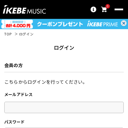
0
TOP
ログイン
ログイン
会員の方
こちらからログインを行ってください。
メールアドレス
パスワード