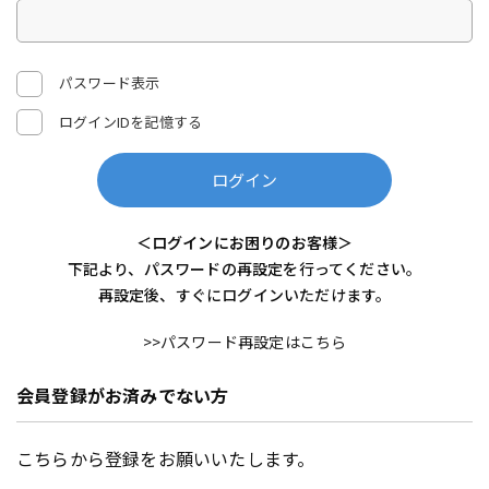
パスワード表示
ログインIDを記憶する
ログイン
＜ログインにお困りのお客様＞
下記より、パスワードの再設定を行ってください。
再設定後、すぐにログインいただけます。
>>パスワード再設定はこちら
会員登録がお済みでない方
こちらから登録をお願いいたします。