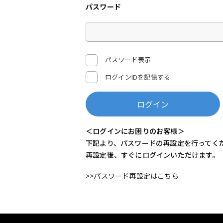
パスワード
パスワード表示
ログインIDを記憶する
ログイン
＜ログインにお困りのお客様＞
下記より、パスワードの再設定を行ってく
再設定後、すぐにログインいただけます。
>>パスワード再設定はこちら