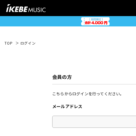
TOP
ログイン
会員の方
こちらからログインを行ってください。
メールアドレス