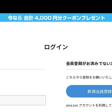
ログイン
会員登録がお済みでない
こちらから登録をお願いいたし
新規会員登録
amazon アカウントを利用