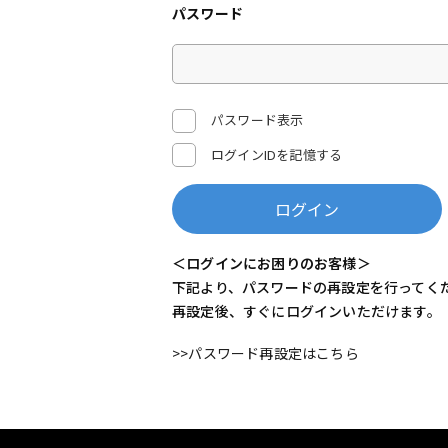
パスワード
パスワード表示
ログインIDを記憶する
ログイン
＜ログインにお困りのお客様＞
下記より、パスワードの再設定を行ってく
再設定後、すぐにログインいただけます。
>>パスワード再設定はこちら