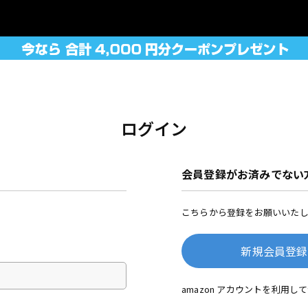
ログイン
会員登録がお済みでない
こちらから登録をお願いいたし
新規会員登録
amazon アカウントを利用