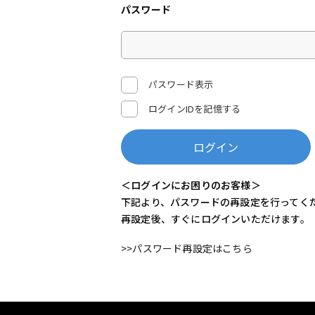
パスワード
パスワード表示
ログインIDを記憶する
ログイン
＜ログインにお困りのお客様＞
下記より、パスワードの再設定を行ってく
再設定後、すぐにログインいただけます。
>>パスワード再設定はこちら