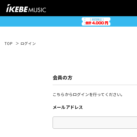
TOP
ログイン
会員の方
こちらからログインを行ってください。
メールアドレス