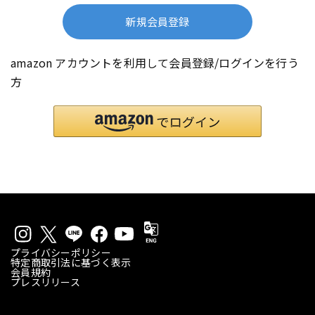
新規会員登録
amazon アカウントを利用して会員登録/ログインを行う
方
プライバシーポリシー
特定商取引法に基づく表示
会員規約
プレスリリース