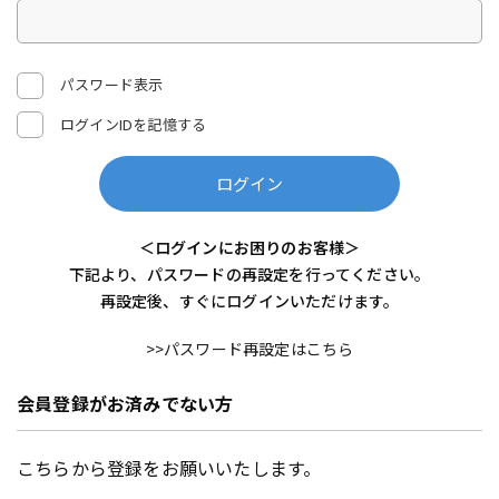
パスワード表示
ログインIDを記憶する
ログイン
＜ログインにお困りのお客様＞
下記より、パスワードの再設定を行ってください。
再設定後、すぐにログインいただけます。
>>パスワード再設定はこちら
会員登録がお済みでない方
こちらから登録をお願いいたします。