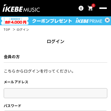
0
TOP
ログイン
ログイン
会員の方
こちらからログインを行ってください。
メールアドレス
パスワード