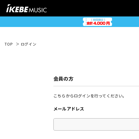
TOP
ログイン
会員の方
こちらからログインを行ってください。
メールアドレス