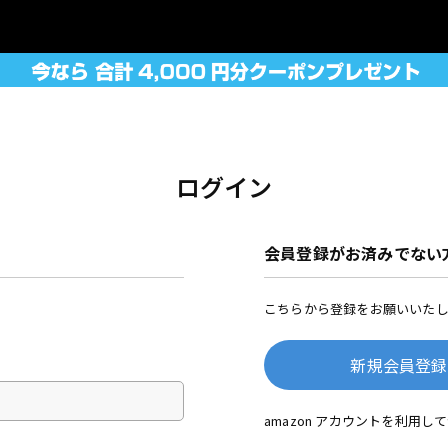
ログイン
会員登録がお済みでない
こちらから登録をお願いいたし
新規会員登録
amazon アカウントを利用