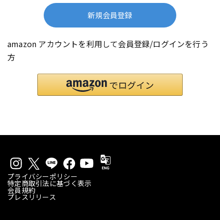
新規会員登録
amazon アカウントを利用して会員登録/ログインを行う
方
プライバシーポリシー
特定商取引法に基づく表示
会員規約
プレスリリース