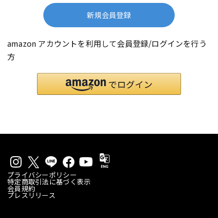
新規会員登録
amazon アカウントを利用して会員登録/ログインを行う
方
プライバシーポリシー
特定商取引法に基づく表示
会員規約
プレスリリース