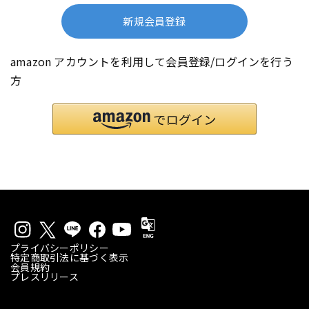
新規会員登録
amazon アカウントを利用して会員登録/ログインを行う
方
プライバシーポリシー
特定商取引法に基づく表示
会員規約
プレスリリース