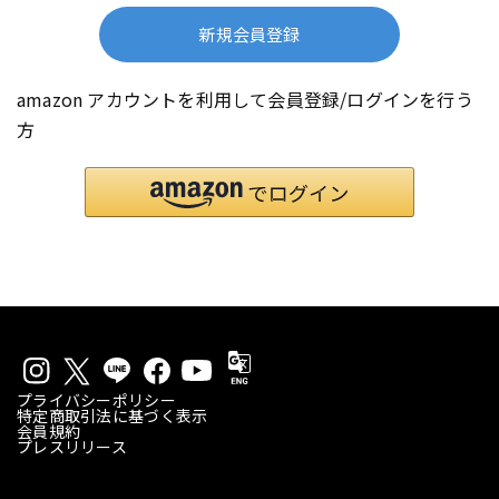
新規会員登録
amazon アカウントを利用して会員登録/ログインを行う
方
プライバシーポリシー
特定商取引法に基づく表示
会員規約
プレスリリース