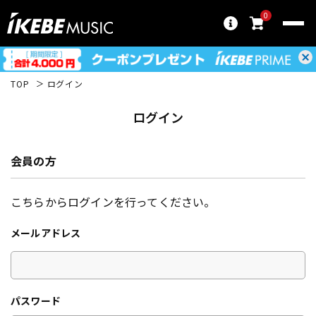
0
TOP
ログイン
ログイン
会員の方
こちらからログインを行ってください。
メールアドレス
パスワード