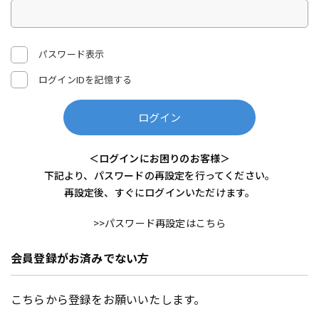
パスワード表示
ログインIDを記憶する
ログイン
＜ログインにお困りのお客様＞
下記より、パスワードの再設定を行ってください。
再設定後、すぐにログインいただけます。
>>パスワード再設定はこちら
会員登録がお済みでない方
こちらから登録をお願いいたします。