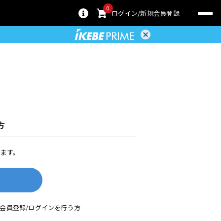
0
ログイン
新規会員登録
方
ます。
して会員登録/ログインを行う方