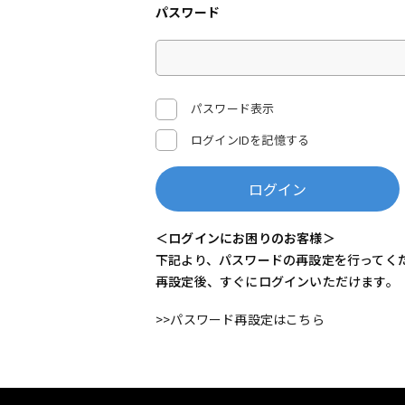
パスワード
パスワード表示
ログインIDを記憶する
ログイン
＜ログインにお困りのお客様＞
下記より、パスワードの再設定を行ってく
再設定後、すぐにログインいただけます。
>>パスワード再設定はこちら