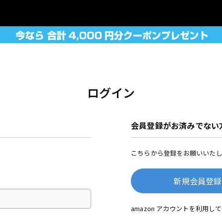
ログイン
会員登録がお済みでない
こちらから登録をお願いいたし
新規会員登録
amazon アカウントを利用