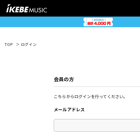
TOP
ログイン
会員の方
こちらからログインを行ってください。
メールアドレス