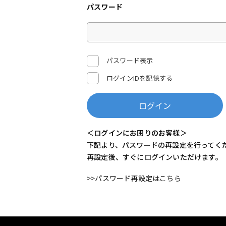
パスワード
パスワード表示
ログインIDを記憶する
ログイン
＜ログインにお困りのお客様＞
下記より、パスワードの再設定を行ってく
再設定後、すぐにログインいただけます。
>>パスワード再設定はこちら