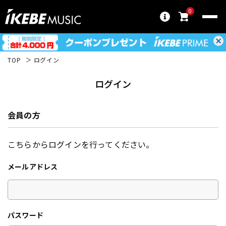
0
TOP
ログイン
ログイン
会員の方
こちらからログインを行ってください。
メールアドレス
パスワード