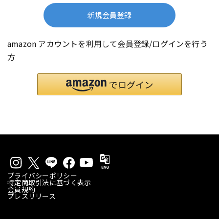
新規会員登録
amazon アカウントを利用して会員登録/ログインを行う
方
プライバシーポリシー
特定商取引法に基づく表示
会員規約
プレスリリース