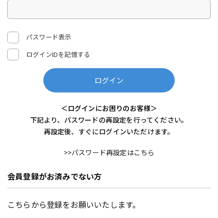
パスワード表示
ログインIDを記憶する
ログイン
＜ログインにお困りのお客様＞
下記より、パスワードの再設定を行ってください。
再設定後、すぐにログインいただけます。
>>パスワード再設定はこちら
会員登録がお済みでない方
こちらから登録をお願いいたします。